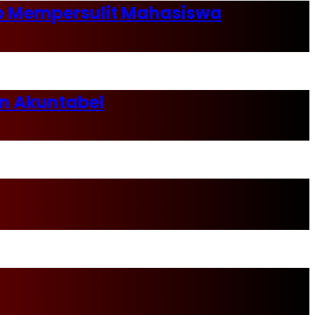
ap Mempersulit Mahasiswa
an Akuntabel