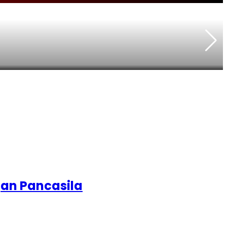
P
an Pancasila