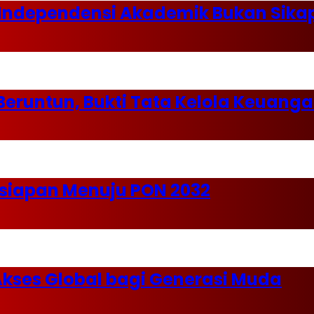
: Independensi Akademik Bukan Sik
 Beruntun, Bukti Tata Kelola Keuang
iapan Menuju PON 2032
kses Global bagi Generasi Muda