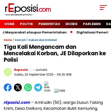
HOME
POLITIK
PEMERINTAH
EKOBIS
PARLEMEN
DA
agi Masyarakat ataupun Pemerintahan
Digitalisasi Pemerin
/
/
Home
Daerah
Hukum dan Kriminal
Tiga Kali Mengancam dan
Mencelakai Korban, JE Dilaporkan ke
Polisi
Reposisi
- Jurnalis
Sabtu, 20 September 2025
- 09:25 WIB
rEposisi.com
– Amirudin (50), warga Dusun Talang
Enim, Desa Dwikora, Kecamatan Bukit Kemuning,