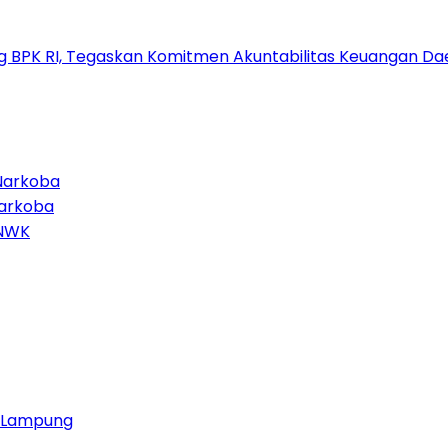
g BPK RI, Tegaskan Komitmen Akuntabilitas Keuangan Da
Narkoba
Narkoba
TNWK
ja Lampung