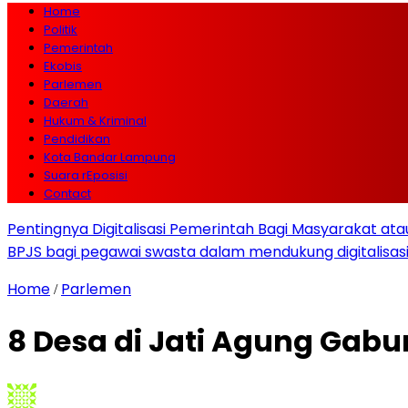
Home
Politik
Pemerintah
Ekobis
Parlemen
Daerah
Hukum & Kriminal
Pendidikan
Kota Bandar Lampung
Suara rEposisi
Contact
Pentingnya Digitalisasi Pemerintah Bagi Masyarakat a
BPJS bagi pegawai swasta dalam mendukung digitalisas
Home
Parlemen
/
8 Desa di Jati Agung Gabu