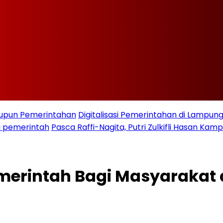
taupun Pemerintahan
Digitalisasi Pemerintahan di Lampu
i pemerintah
Pasca Raffi-Nagita, Putri Zulkifli Hasan K
Pemerintah Bagi Masyaraka