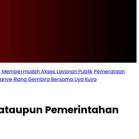
ng Mempermudah Akses Layanan Publik
Pemerataan
ampanye Riang Gembira Bersama Uya Kuya
t ataupun Pemerintahan