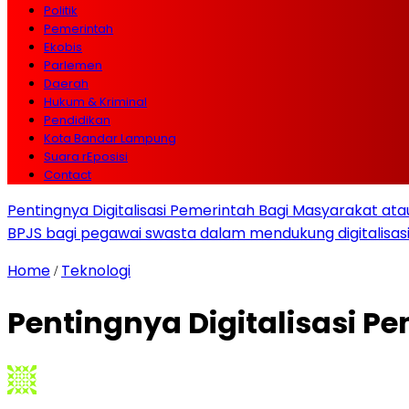
Politik
Pemerintah
Ekobis
Parlemen
Daerah
Hukum & Kriminal
Pendidikan
Kota Bandar Lampung
Suara rEposisi
Contact
Pentingnya Digitalisasi Pemerintah Bagi Masyarakat a
BPJS bagi pegawai swasta dalam mendukung digitalisas
Home
Teknologi
/
Pentingnya Digitalisasi 