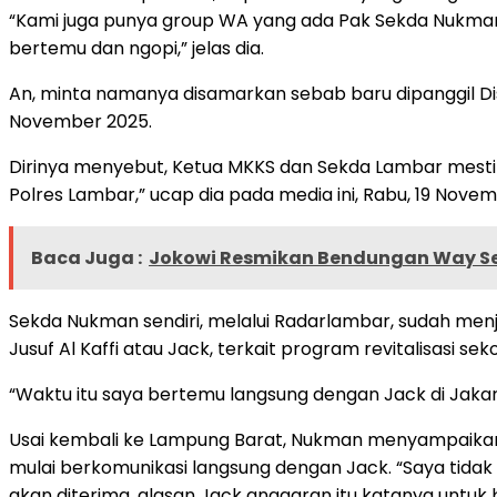
“Kami juga punya group WA yang ada Pak Sekda Nukman, 
bertemu dan ngopi,” jelas dia.
An, minta namanya disamarkan sebab baru dipanggil Dis
November 2025.
Dirinya menyebut, Ketua MKKS dan Sekda Lambar mesti 
Polres Lambar,” ucap dia pada media ini, Rabu, 19 Nove
Baca Juga :
Jokowi Resmikan Bendungan Way S
Sekda Nukman sendiri, melalui Radarlambar, sudah menj
Jusuf Al Kaffi atau Jack, terkait program revitalisasi se
“Waktu itu saya bertemu langsung dengan Jack di Jakart
Usai kembali ke Lampung Barat, Nukman menyampaikan i
mulai berkomunikasi langsung dengan Jack. “Saya tidak
akan diterima, alasan Jack anggaran itu katanya untuk 