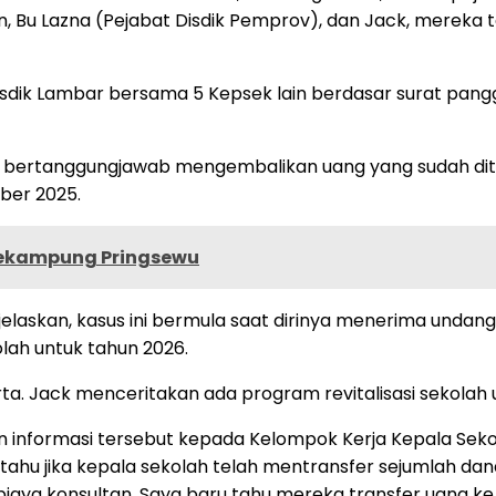
Bu Lazna (Pejabat Disdik Pemprov), dan Jack, mereka ter
dik Lambar bersama 5 Kepsek lain berdasar surat panggi
bertanggungjawab mengembalikan uang yang sudah ditrans
mber 2025.
ekampung Pringsewu
elaskan, kasus ini bermula saat dirinya menerima undang
kolah untuk tahun 2026.
a. Jack menceritakan ada program revitalisasi sekolah u
nformasi tersebut kepada Kelompok Kerja Kepala Sekola
 tahu jika kepala sekolah telah mentransfer sejumlah da
biaya konsultan. Saya baru tahu mereka transfer uang ke 