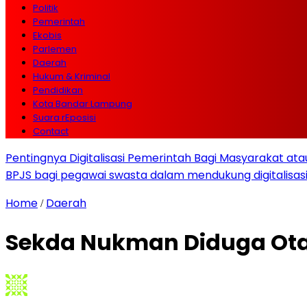
Politik
Pemerintah
Ekobis
Parlemen
Daerah
Hukum & Kriminal
Pendidikan
Kota Bandar Lampung
Suara rEposisi
Contact
Pentingnya Digitalisasi Pemerintah Bagi Masyarakat a
BPJS bagi pegawai swasta dalam mendukung digitalisas
Home
Daerah
/
Sekda Nukman Diduga Ota