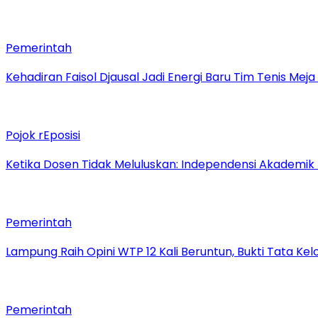
Pemerintah
Kehadiran Faisol Djausal Jadi Energi Baru Tim Tenis Me
Pojok rEposisi
Ketika Dosen Tidak Meluluskan: Independensi Akademik
Pemerintah
Lampung Raih Opini WTP 12 Kali Beruntun, Bukti Tata Ke
Pemerintah