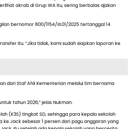
lihat akrab di Grup WA itu, sering berbalas ajakan
lan bernomor 800/1154/III.01/2025 tertanggal 14
fer itu. “Jika tidak, kami sudah siapkan laporan ke
an dari Staf Ahli Kementerian melalui tim bernama
ntuk tahun 2026,” jelas Nukman.
h (K3S) tingkat SD, sehingga para kepala sekolah
na ke Jack sebesar 1 persen dari pagu anggaran yang
Jack, itu setelah ada kepala sekolah yang bercerita