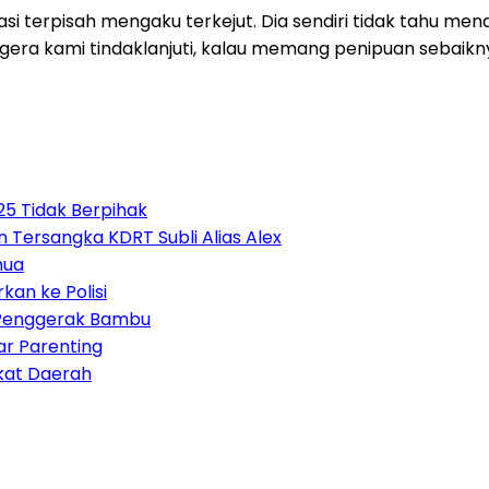
asi terpisah mengaku terkejut. Dia sendiri tidak tahu me
gera kami tindaklanjuti, kalau memang penipuan sebaiknya
5 Tidak Berpihak
Tersangka KDRT Subli Alias Alex
mua
kan ke Polisi
 Penggerak Bambu
ar Parenting
kat Daerah