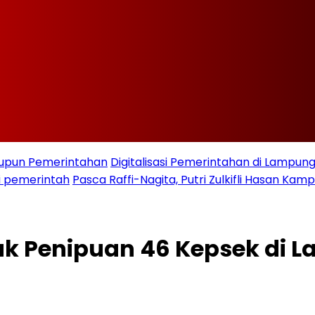
taupun Pemerintahan
Digitalisasi Pemerintahan di Lampu
i pemerintah
Pasca Raffi-Nagita, Putri Zulkifli Hasan K
k Penipuan 46 Kepsek di 