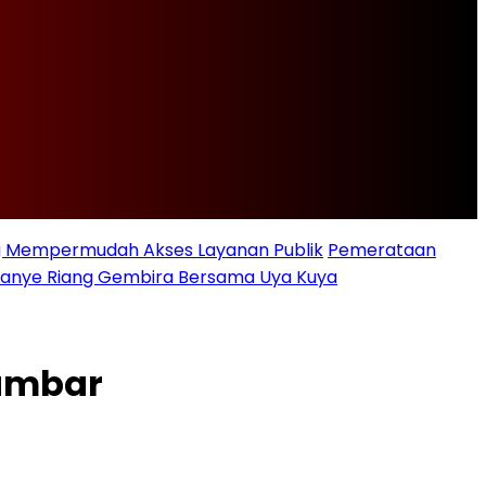
ng Mempermudah Akses Layanan Publik
Pemerataan
ampanye Riang Gembira Bersama Uya Kuya
Lambar