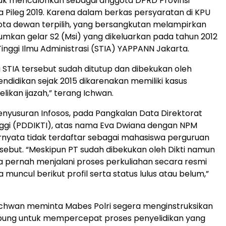
jak mencalonkan sebagai anggota DPRD Provinsi
Pileg 2019. Karena dalam berkas persyaratan di KPU
ta dewan terpilih, yang bersangkutan melampirkan
kan gelar S2 (Msi) yang dikeluarkan pada tahun 2012
Tinggi Ilmu Administrasi (STIA) YAPPANN Jakarta.
 STIA tersebut sudah ditutup dan dibekukan oleh
ndidikan sejak 2015 dikarenakan memiliki kasus
likan ijazah,” terang Ichwan.
nyusuran Infosos, pada Pangkalan Data Direktorat
ggi (PDDIKTI), atas nama Eva Dwiana dengan NPM
nyata tidak terdaftar sebagai mahasiswa perguruan
ersebut. “Meskipun PT sudah dibekukan oleh Dikti namun
a pernah menjalani proses perkuliahan secara resmi
muncul berikut profil serta status lulus atau belum,”
 Ichwan meminta Mabes Polri segera menginstruksikan
pung untuk mempercepat proses penyelidikan yang