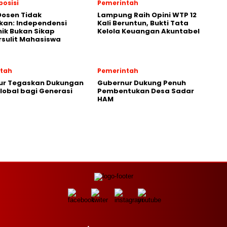
posisi
Pemerintah
Dosen Tidak
Lampung Raih Opini WTP 12
kan: Independensi
Kali Beruntun, Bukti Tata
ik Bukan Sikap
Kelola Keuangan Akuntabel
sulit Mahasiswa
tah
Pemerintah
ur Tegaskan Dukungan
Gubernur Dukung Penuh
lobal bagi Generasi
Pembentukan Desa Sadar
HAM