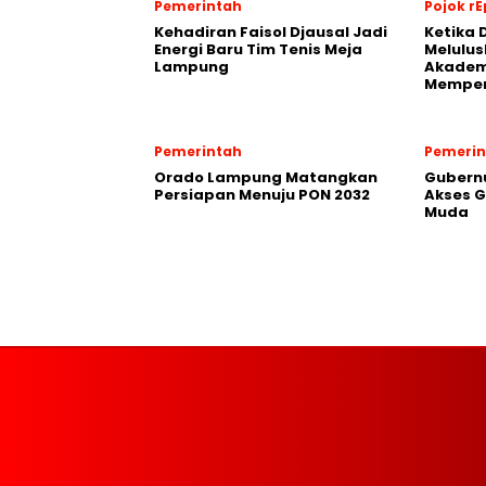
Pemerintah
Pojok rE
Kehadiran Faisol Djausal Jadi
Ketika 
Energi Baru Tim Tenis Meja
Melulus
Lampung
Akadem
Memper
Pemerintah
Pemerin
Orado Lampung Matangkan
Gubern
Persiapan Menuju PON 2032
Akses G
Muda