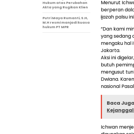
Menurut Ichwa
Hukum atas Perubahan
Akta yang Rugikan Klien
berperan dal
ijazah palsu ini
Putri Maya Rumanti, S.H,
M.H resmi manjadi kuasa
hukum PT MPR
“Dan kami mi
yang sedang d
mengaku hal i
Jakarta.
Aksi ini dige
butuh pemimpi
mengusut tunt
Dwiana. Kare
nasional Pasal
Baca Juga 
Kejangga
Ichwan menjel