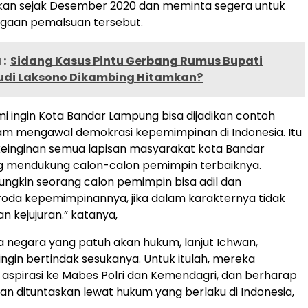
rkan sejak Desember 2020 dan meminta segera untuk
ugaan pemalsuan tersebut.
:
Sidang Kasus Pintu Gerbang Rumus Bupati
udi Laksono Dikambing Hitamkan?
i ingin Kota Bandar Lampung bisa dijadikan contoh
am mengawal demokrasi kepemimpinan di Indonesia. Itu
 keinginan semua lapisan masyarakat kota Bandar
 mendukung calon-calon pemimpin terbaiknya.
ngkin seorang calon pemimpin bisa adil dan
oda kepemimpinannya, jika dalam karakternya tidak
 kejujuran.” katanya,
 negara yang patuh akan hukum, lanjut Ichwan,
ingin bertindak sesukanya. Untuk itulah, mereka
spirasi ke Mabes Polri dan Kemendagri, dan berharap
kan dituntaskan lewat hukum yang berlaku di Indonesia,