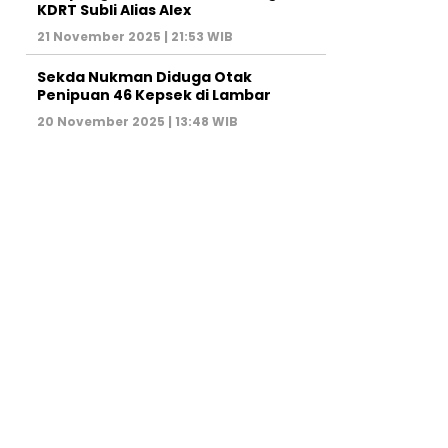
KDRT Subli Alias Alex
21 November 2025 | 21:53 WIB
Sekda Nukman Diduga Otak
Penipuan 46 Kepsek di Lambar
20 November 2025 | 13:48 WIB