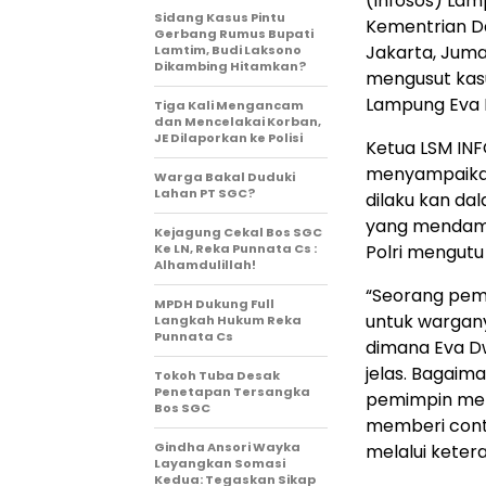
(Infosos) Lam
Sidang Kasus Pintu
Kementrian Da
Gerbang Rumus Bupati
Jakarta, Juma
Lamtim, Budi Laksono
Dikambing Hitamkan?
mengusut kasu
Lampung Eva 
Tiga Kali Mengancam
dan Mencelakai Korban,
JE Dilaporkan ke Polisi
Ketua LSM IN
menyampaikan 
Warga Bakal Duduki
Lahan PT SGC?
dilaku kan d
yang mendamb
Kejagung Cekal Bos SGC
Ke LN, Reka Punnata Cs :
Polri mengutu
Alhamdulillah!
“Seorang pem
MPDH Dukung Full
untuk warganya
Langkah Hukum Reka
Punnata Cs
dimana Eva Dw
jelas. Bagaim
Tokoh Tuba Desak
Penetapan Tersangka
pemimpin memp
Bos SGC
memberi conto
Gindha Ansori Wayka
melalui keter
Layangkan Somasi
Kedua: Tegaskan Sikap