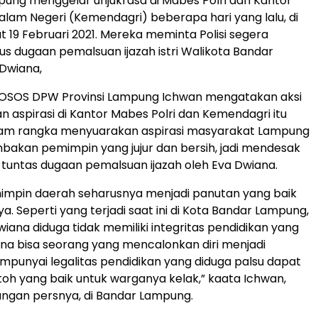
pung menggelar unjukrasa di Mabes Polri dan Kantor
lam Negeri (Kemendagri) beberapa hari yang lalu, di
t 19 Februari 2021. Mereka meminta Polisi segera
s dugaan pemalsuan ijazah istri Walikota Bandar
Dwiana,
FOSOS DPW Provinsi Lampung Ichwan mengatakan aksi
aspirasi di Kantor Mabes Polri dan Kemendagri itu
alam rangka menyuarakan aspirasi masyarakat Lampung
akan pemimpin yang jujur dan bersih, jadi mendesak
 tuntas dugaan pemalsuan ijazah oleh Eva Dwiana.
impin daerah seharusnya menjadi panutan yang baik
. Seperti yang terjadi saat ini di Kota Bandar Lampung,
iana diduga tidak memiliki integritas pendidikan yang
ana bisa seorang yang mencalonkan diri menjadi
unyai legalitas pendidikan yang diduga palsu dapat
h yang baik untuk warganya kelak,” kaata Ichwan,
angan persnya, di Bandar Lampung.