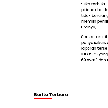
“Jika terbukt
pidana dan de
tidak berulan
memilih pemim
urainya,
Sementara di 
penyelidikan,
laporan terse
INFOSOS yang 
69 ayat 1 dan 
Berita Terbaru