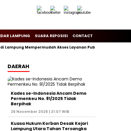
NDAR LAMPUNG
SUARA REPOSISI
CONTACT
an di Lampung Mempermudah Akses Layanan Publik
Pemerata
DAERAH
Kades se-Indonesia Ancam Demo
Permenkeu No. 81/2025 Tidak
Berpihak
26 November 2025 | 21:07 WIB
Kuasa Hukum Korban Desak Kejari
Lampung Utara Tahan Tersangka