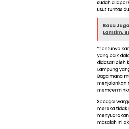
sudah dilapo
usut tuntas d
Baca Juga 
Lamtim, B
“Tentunya kam
yang baik dal
didasari oleh
Lampung yang
Bagaimana mu
menjalankan r
memcerminkan
Sebagai warga
mereka tidak 
menyuarakan a
masalah ini a