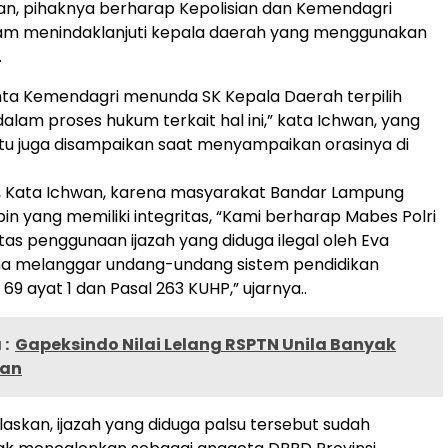
n, pihaknya berharap Kepolisian dan Kemendagri
am menindaklanjuti kepala daerah yang menggunakan
.
nta Kemendagri menunda SK Kepala Daerah terpilih
alam proses hukum terkait hal ini,” kata Ichwan, yang
tu juga disampaikan saat menyampaikan orasinya di
lar, Kata Ichwan, karena masyarakat Bandar Lampung
n yang memiliki integritas, “Kami berharap Mabes Polri
as penggunaan ijazah yang diduga ilegal oleh Eva
na melanggar undang-undang sistem pendidikan
 69 ayat 1 dan Pasal 263 KUHP,” ujarnya..
:
Gapeksindo Nilai Lelang RSPTN Unila Banyak
lan
askan, ijazah yang diduga palsu tersebut sudah