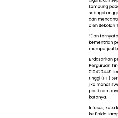
digunakan se
Lampung pada 
sebagai anggo
dan mencantum
oleh Sekolah 
“Dan ternyata
kementrian pe
memperjual be
Brdasarkan pe
Perguruan Tin
010420449 ter
tinggi (PT) t
jika mahasisw
pasti namanya 
katanya,
Infosos, kata
ke Polda Lam