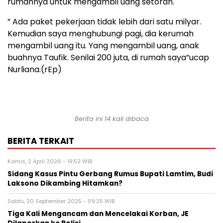
rumahnya untuk mengambil uang setoran.
” Ada paket pekerjaan tidak lebih dari satu milyar.
Kemudian saya menghubungi pagi, dia kerumah
mengambil uang itu. Yang mengambil uang, anak
buahnya Taufik. Senilai 200 juta, di rumah saya”ucap
Nurliana.(rEp)
Berita ini 14 kali dibaca
BERITA TERKAIT
Kamis, 2 April 2026 - 19:52 WIB
Sidang Kasus Pintu Gerbang Rumus Bupati Lamtim, Budi
Laksono Dikambing Hitamkan?
Sabtu, 20 September 2025 - 09:25 WIB
Tiga Kali Mengancam dan Mencelakai Korban, JE