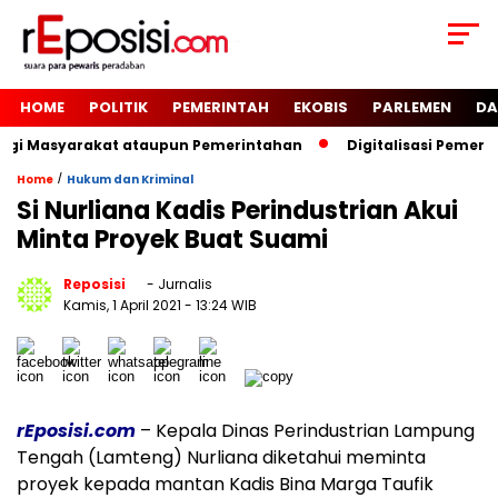
HOME
POLITIK
PEMERINTAH
EKOBIS
PARLEMEN
DA
Bagi Masyarakat ataupun Pemerintahan
Digitalisasi Pemeri
/
Home
Hukum dan Kriminal
Si Nurliana Kadis Perindustrian Akui
Minta Proyek Buat Suami
Reposisi
- Jurnalis
Kamis, 1 April 2021
- 13:24 WIB
rEposisi.com
– Kepala Dinas Perindustrian Lampung
Tengah (Lamteng) Nurliana diketahui meminta
proyek kepada mantan Kadis Bina Marga Taufik