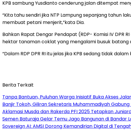
KPB sambung Yusdianto cenderung jalan ditempat mengin
“Kita tahu sendiri jika NTP Lampung sepanjang tahun la
membuat petani menjerit,”kata Dia.
Bahkan Rapat Dengar Pendapat (RDP- Komisi IV DPR RI
hektar tanaman coklat yang mengalami busuk batang da
“Dalam RDP DPR RI itu jelas jika KPB sedang tidak dala
Berita Terkait
Tanpa Bantuan, Puluhan Warga Inisiatif Buka Akses Jala
Banjir Tokoh, Giliran Sekretaris Muhammadiyah Gabung
Aklamasi Musda dan Rakerda PFI 2025 Tetapkan Juniar
Semen Baturaja Gelar Temu Jago Bangunan di Bandar La
Sovereign AI: AMSI Dorong Kemandirian Digital di Tenga