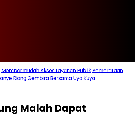
ng Mempermudah Akses Layanan Publik
Pemerataan
ampanye Riang Gembira Bersama Uya Kuya
pung Malah Dapat