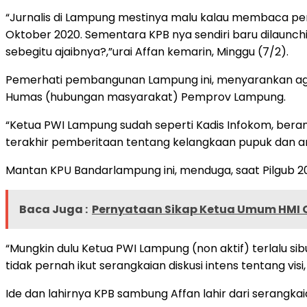
“Jurnalis di Lampung mestinya malu kalau membaca per
Oktober 2020. Sementara KPB nya sendiri baru dilaunch
sebegitu ajaibnya?,”urai Affan kemarin, Minggu (7/2).
Pemerhati pembangunan Lampung ini, menyarankan agar
Humas (hubungan masyarakat) Pemprov Lampung.
“Ketua PWI Lampung sudah seperti Kadis Infokom, ber
terakhir pemberitaan tentang kelangkaan pupuk dan a
Mantan KPU Bandarlampung ini, menduga, saat Pilgub 2018
Baca Juga :
Pernyataan Sikap Ketua Umum HMI C
“Mungkin dulu Ketua PWI Lampung (non aktif) terlalu s
tidak pernah ikut serangkaian diskusi intens tentang visi,
Ide dan lahirnya KPB sambung Affan lahir dari serangkai