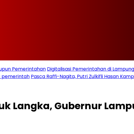
taupun Pemerintahan
Digitalisasi Pemerintahan di Lampu
i pemerintah
Pasca Raffi-Nagita, Putri Zulkifli Hasan K
puk Langka, Gubernur Lam