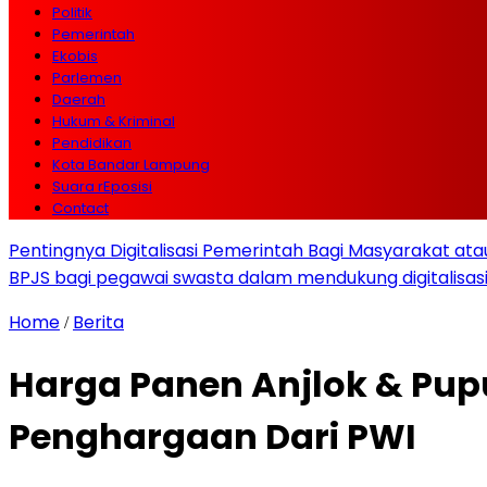
Politik
Pemerintah
Ekobis
Parlemen
Daerah
Hukum & Kriminal
Pendidikan
Kota Bandar Lampung
Suara rEposisi
Contact
Pentingnya Digitalisasi Pemerintah Bagi Masyarakat a
BPJS bagi pegawai swasta dalam mendukung digitalisas
Home
Berita
/
Harga Panen Anjlok & Pu
Penghargaan Dari PWI