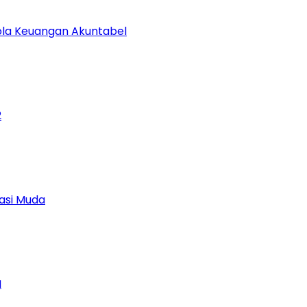
lola Keuangan Akuntabel
2
asi Muda
M