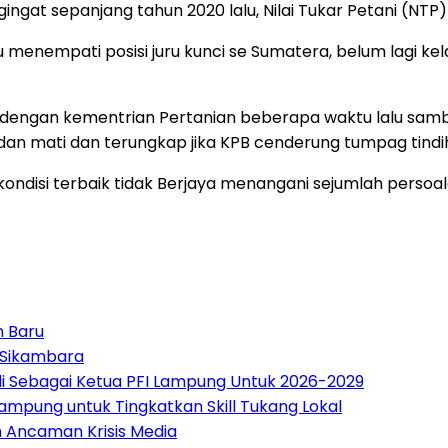
gat sepanjang tahun 2020 lalu, Nilai Tukar Petani (NTP)
ku menempati posisi juru kunci se Sumatera, belum lagi 
 dengan kementrian Pertanian beberapa waktu lalu sam
n mati dan terungkap jika KPB cenderung tumpag tindih 
m kondisi terbaik tidak Berjaya menangani sejumlah perso
n Baru
 Sikambara
di Sebagai Ketua PFI Lampung Untuk 2026-2029
mpung untuk Tingkatkan Skill Tukang Lokal
h Ancaman Krisis Media