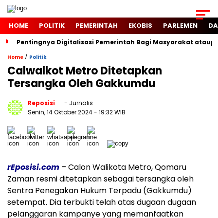
HOME
POLITIK
PEMERINTAH
EKOBIS
PARLEMEN
DA
Pentingnya Digitalisasi Pemerintah Bagi Masyarakat atau
/
Home
Politik
Calwalkot Metro Ditetapkan
Tersangka Oleh Gakkumdu
Reposisi
- Jurnalis
Senin, 14 Oktober 2024
- 19:32 WIB
rEposisi.com
– Calon Walikota Metro, Qomaru
Zaman resmi ditetapkan sebagai tersangka oleh
Sentra Penegakan Hukum Terpadu (Gakkumdu)
setempat. Dia terbukti telah atas dugaan dugaan
pelanggaran kampanye yang memanfaatkan