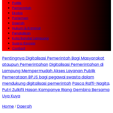
Politik
Pemerintah
Ekobis
Parlemen
Daerah
Hukum & Kriminal
Pendidikan
Kota Bandar Lampung
Suara rEposisi
Contact
Pentingnya Digitalisasi Pemerintah Bagi Masyarakat
ataupun Pemerintahan
Digitalisasi Pemerintahan di
Lampung Mempermudah Akses Layanan Publik
Pemerataan BPJS bagi pegawai swasta dalam
mendukung digitalisasi pemerintah
Pasca Raffi-Nagita,
Putri Zulkifli Hasan Kampanye Riang Gembira Bersama
Uya Kuya
Home
Daerah
/