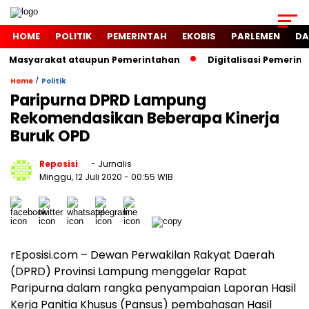
HOME
POLITIK
PEMERINTAH
EKOBIS
PARLEMEN
DA
gi Masyarakat ataupun Pemerintahan
Digitalisasi Pemerint
/
Home
Politik
Paripurna DPRD Lampung
Rekomendasikan Beberapa Kinerja
Buruk OPD
Reposisi
- Jurnalis
Minggu, 12 Juli 2020
- 00:55 WIB
rEposisi.com – Dewan Perwakilan Rakyat Daerah
(DPRD) Provinsi Lampung menggelar Rapat
Paripurna dalam rangka penyampaian Laporan Hasil
Kerja Panitia Khusus (Pansus) pembahasan Hasil