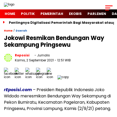
HOME
POLITIK
PEMERINTAH
EKOBIS
PARLEMEN
DA
Pentingnya Digitalisasi Pemerintah Bagi Masyarakat atau
/
Home
Daerah
Jokowi Resmikan Bendungan Way
Sekampung Pringsewu
Reposisi
- Jurnalis
Kamis, 2 September 2021
- 12:51 WIB
rEposisi.com
– Presiden Republik Indonesia Joko
Widodo meresmikan Bendungan Way Sekampung di
Pekon Bumiratu, Kecamatan Pagelaran, Kabupaten
Pringsewu, Provinsi Lampung, Kamis (2/9/21) petang.