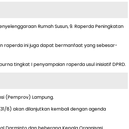
a Penyelenggaraan Rumah Susun, 9. Raperda Peningkatan
an raperda ini juga dapat bermanfaat yang sebesar-
a tingkat I penyampaian raperda usul inisiatif DPRD.
vinsi (Pemprov) Lampung.
 (31/8) akan dilanjutkan kembali dengan agenda
zal Darminto dan beberapa Kepala Organisasi