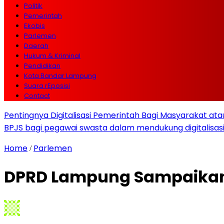
Politik
Pemerintah
Ekobis
Parlemen
Daerah
Hukum & Kriminal
Pendidikan
Kota Bandar Lampung
Suara rEposisi
Contact
Pentingnya Digitalisasi Pemerintah Bagi Masyarakat a
BPJS bagi pegawai swasta dalam mendukung digitalisas
Home
Parlemen
/
DPRD Lampung Sampaikan 1