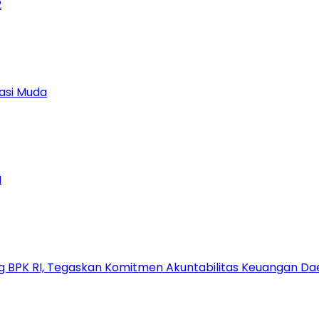
2
asi Muda
M
g BPK RI, Tegaskan Komitmen Akuntabilitas Keuangan Da