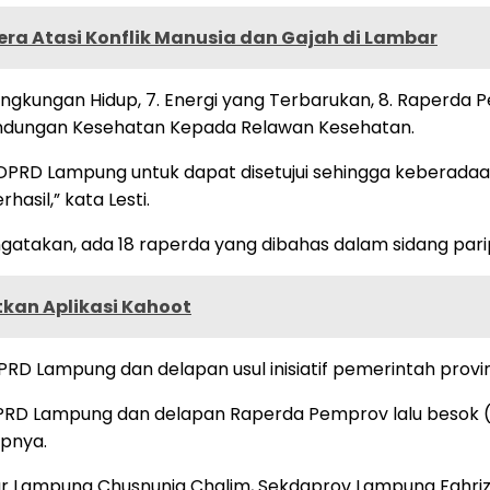
a Atasi Konflik Manusia dan Gajah di Lambar
Lingkungan Hidup, 7. Energi yang Terbarukan, 8. Raperd
lindungan Kesehatan Kepada Relawan Kesehatan.
f DPRD Lampung untuk dapat disetujui sehingga keberada
sil,” kata Lesti.
an, ada 18 raperda yang dibahas dalam sidang paripurn
tkan Aplikasi Kahoot
if DPRD Lampung dan delapan usul inisiatif pemerintah pro
tif DPRD Lampung dan delapan Raperda Pemprov lalu besok
pnya.
nur Lampung Chusnunia Chalim, Sekdaprov Lampung Fahri