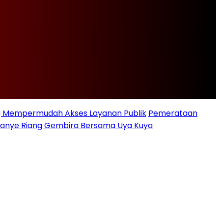
ng Mempermudah Akses Layanan Publik
Pemerataan
ampanye Riang Gembira Bersama Uya Kuya