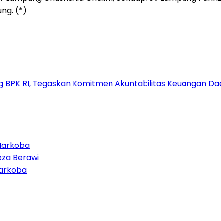
ng. (*)
g BPK RI, Tegaskan Komitmen Akuntabilitas Keuangan Da
Narkoba
eza Berawi
Narkoba