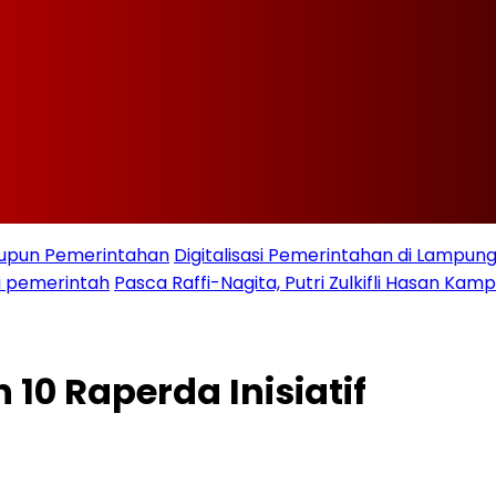
taupun Pemerintahan
Digitalisasi Pemerintahan di Lampu
i pemerintah
Pasca Raffi-Nagita, Putri Zulkifli Hasan K
0 Raperda Inisiatif