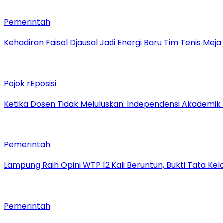
Pemerintah
Kehadiran Faisol Djausal Jadi Energi Baru Tim Tenis Me
Pojok rEposisi
Ketika Dosen Tidak Meluluskan: Independensi Akademik
Pemerintah
Lampung Raih Opini WTP 12 Kali Beruntun, Bukti Tata Ke
Pemerintah