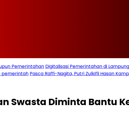
taupun Pemerintahan
Digitalisasi Pemerintahan di Lampu
i pemerintah
Pasca Raffi-Nagita, Putri Zulkifli Hasan K
n Swasta Diminta Bantu K