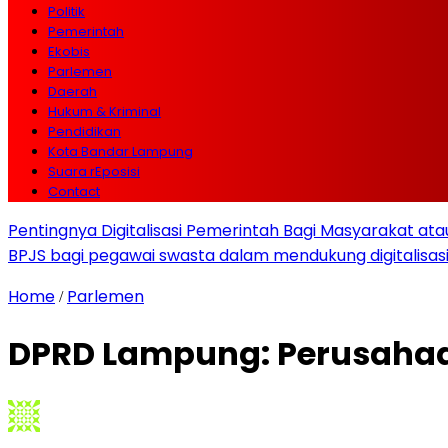
Politik
Pemerintah
Ekobis
Parlemen
Daerah
Hukum & Kriminal
Pendidikan
Kota Bandar Lampung
Suara rEposisi
Contact
Pentingnya Digitalisasi Pemerintah Bagi Masyarakat a
BPJS bagi pegawai swasta dalam mendukung digitalisas
Home
Parlemen
/
DPRD Lampung: Perusahaa