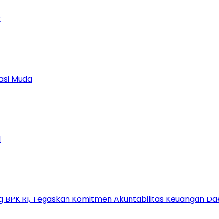
2
asi Muda
M
g BPK RI, Tegaskan Komitmen Akuntabilitas Keuangan Da