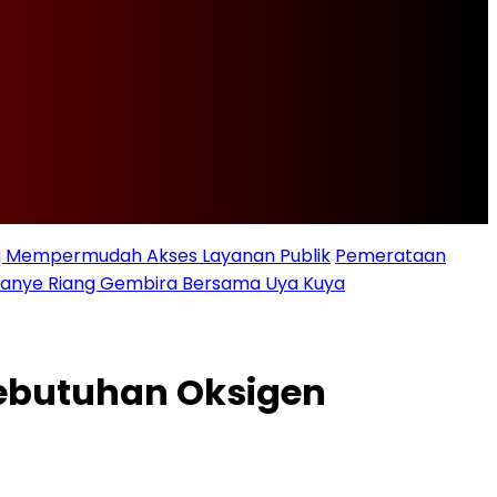
ng Mempermudah Akses Layanan Publik
Pemerataan
ampanye Riang Gembira Bersama Uya Kuya
ebutuhan Oksigen