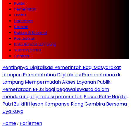
Politik
Pemerintah
Ekobis
Parlemen
Daerah
Hukum & Kriminal
Pendidikan
Kota Bandar Lampung
Suara rEposisi
Contact
Pentingnya Digitalisasi Pemerintah Bagi Masyarakat
ataupun Pemerintahan
Digitalisasi Pemerintahan di
Lampung Mempermudah Akses Layanan Publik
Pemerataan BPJS bagi pegawai swasta dalam
mendukung digitalisasi pemerintah
Pasca Raffi-Nagita,
Putri Zulkifli Hasan Kampanye Riang Gembira Bersama
Uya Kuya
Home
Parlemen
/