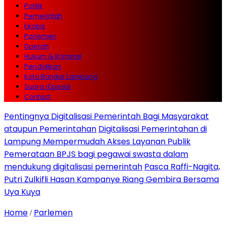
Politik
Pemerintah
Ekobis
Parlemen
Daerah
Hukum & Kriminal
Pendidikan
Kota Bandar Lampung
Suara rEposisi
Contact
Pentingnya Digitalisasi Pemerintah Bagi Masyarakat
ataupun Pemerintahan
Digitalisasi Pemerintahan di
Lampung Mempermudah Akses Layanan Publik
Pemerataan BPJS bagi pegawai swasta dalam
mendukung digitalisasi pemerintah
Pasca Raffi-Nagita,
Putri Zulkifli Hasan Kampanye Riang Gembira Bersama
Uya Kuya
Home
Parlemen
/