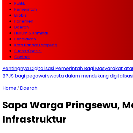
Politik
Pemerintah
Ekobis
Parlemen
Daerah
Hukum & Kriminal
Pendidikan
Kota Bandar Lampung
Suara rEposisi
Contact
Pentingnya Digitalisasi Pemerintah Bagi Masyarakat a
BPJS bagi pegawai swasta dalam mendukung digitalisas
Home
Daerah
/
Sapa Warga Pringsewu, 
Infrastruktur