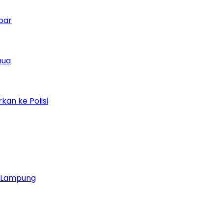
bar
mua
kan ke Polisi
ja Lampung