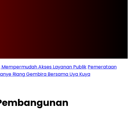
ng Mempermudah Akses Layanan Publik
Pemerataan
ampanye Riang Gembira Bersama Uya Kuya
m Pembangunan