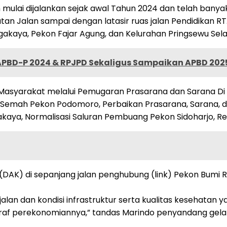
ulai dijalankan sejak awal Tahun 2024 dan telah banyak
 Jalan sampai dengan latasir ruas jalan Pendidikan RT.6
gakaya, Pekon Fajar Agung, dan Kelurahan Pringsewu Sela
 APBD-P 2024 & RPJPD Sekaligus Sampaikan APBD 202
Masyarakat melalui Pemugaran Prasarana dan Sarana Di RT
 Semah Pekon Podomoro, Perbaikan Prasarana, Sarana, da
a, Normalisasi Saluran Pembuang Pekon Sidoharjo, Reha
DAK) di sepanjang jalan penghubung (link) Pekon Bumi R
 jalan dan kondisi infrastruktur serta kualitas kesehat
af perekonomiannya,” tandas Marindo penyandang gelar 