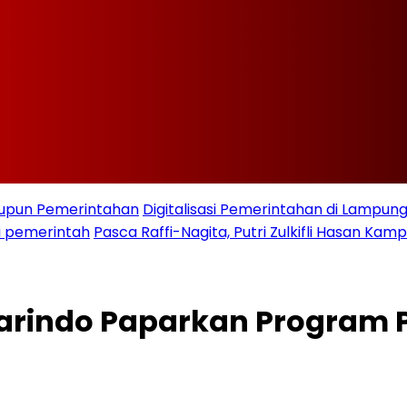
taupun Pemerintahan
Digitalisasi Pemerintahan di Lampu
i pemerintah
Pasca Raffi-Nagita, Putri Zulkifli Hasan K
Marindo Paparkan Progra