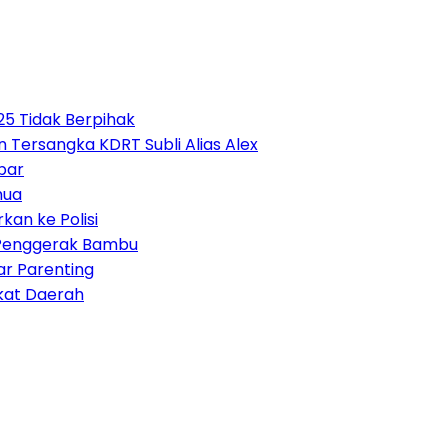
5 Tidak Berpihak
Tersangka KDRT Subli Alias Alex
bar
mua
kan ke Polisi
 Penggerak Bambu
ar Parenting
kat Daerah