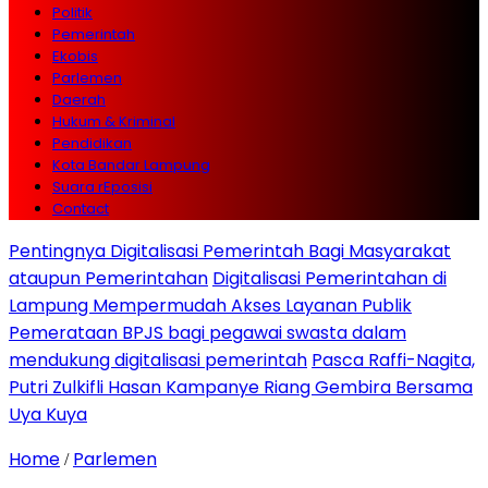
Politik
Pemerintah
Ekobis
Parlemen
Daerah
Hukum & Kriminal
Pendidikan
Kota Bandar Lampung
Suara rEposisi
Contact
Pentingnya Digitalisasi Pemerintah Bagi Masyarakat
ataupun Pemerintahan
Digitalisasi Pemerintahan di
Lampung Mempermudah Akses Layanan Publik
Pemerataan BPJS bagi pegawai swasta dalam
mendukung digitalisasi pemerintah
Pasca Raffi-Nagita,
Putri Zulkifli Hasan Kampanye Riang Gembira Bersama
Uya Kuya
Home
Parlemen
/