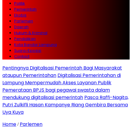
Politik
Pemerintah
Ekobis
Parlemen
Daerah
Hukum & Kriminal
Pendidikan
Kota Bandar Lampung
Suara rEposisi
Contact
Pentingnya Digitalisasi Pemerintah Bagi Masyarakat
ataupun Pemerintahan
Digitalisasi Pemerintahan di
Lampung Mempermudah Akses Layanan Publik
Pemerataan BPJS bagi pegawai swasta dalam
mendukung digitalisasi pemerintah
Pasca Raffi-Nagita,
Putri Zulkifli Hasan Kampanye Riang Gembira Bersama
Uya Kuya
Home
Parlemen
/