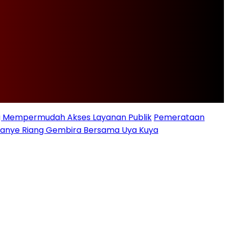
ng Mempermudah Akses Layanan Publik
Pemerataan
ampanye Riang Gembira Bersama Uya Kuya