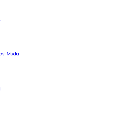
2
asi Muda
M