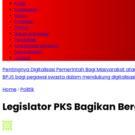
Politik
Pemerintah
Ekobis
Parlemen
Daerah
Hukum & Kriminal
Pendidikan
Kota Bandar Lampung
Suara rEposisi
Contact
Pentingnya Digitalisasi Pemerintah Bagi Masyarakat a
BPJS bagi pegawai swasta dalam mendukung digitalisas
Home
Politik
/
Legislator PKS Bagikan Ber