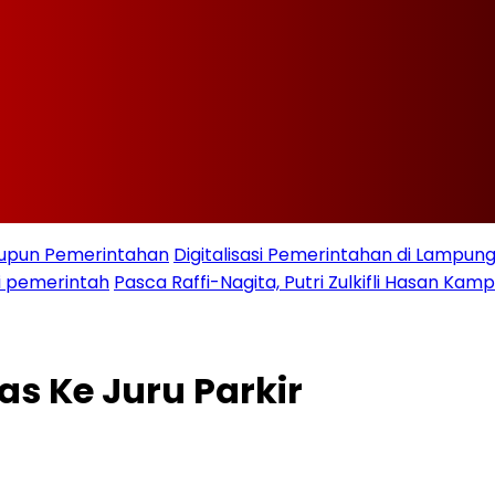
taupun Pemerintahan
Digitalisasi Pemerintahan di Lampu
i pemerintah
Pasca Raffi-Nagita, Putri Zulkifli Hasan K
as Ke Juru Parkir