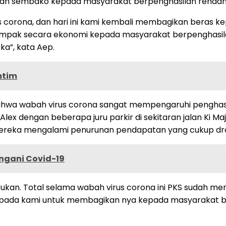
kan sembako kepada masyarakat berpenghasilan rendah
 corona, dan hari ini kami kembali membagikan beras kep
rdampak secara ekonomi kepada masyarakat berpenghasilan
a”, kata Aep.
mtim
ahwa wabah virus corona sangat mempengaruhi pengha
an Alex dengan beberapa juru parkir di sekitaran jalan K
mereka mengalami penurunan pendapatan yang cukup dra
ngani Covid-19
kukan. Total selama wabah virus corona ini PKS sudah men
ada kami untuk membagikan nya kepada masyarakat be