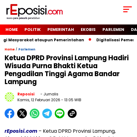
HOME
POLITIK
PEMERINTAH
EKOBIS
PARLEMEN
DA
Bagi Masyarakat ataupun Pemerintahan
Digitalisasi Pemeri
/
Home
Parlemen
Ketua DPRD Provinsi Lampung Hadiri
Wisuda Purna Bhakti Ketua
Pengadilan Tinggi Agama Bandar
Lampung
Reposisi
- Jurnalis
Kamis, 12 Februari 2026
- 13:05 WIB
rEposisi.com
– Ketua DPRD Provinsi Lampung,