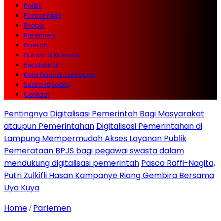
Politik
Pemerintah
Ekobis
Parlemen
Daerah
Hukum & Kriminal
Pendidikan
Kota Bandar Lampung
Suara rEposisi
Contact
Pentingnya Digitalisasi Pemerintah Bagi Masyarakat
ataupun Pemerintahan
Digitalisasi Pemerintahan di
Lampung Mempermudah Akses Layanan Publik
Pemerataan BPJS bagi pegawai swasta dalam
mendukung digitalisasi pemerintah
Pasca Raffi-Nagita,
Putri Zulkifli Hasan Kampanye Riang Gembira Bersama
Uya Kuya
Home
Parlemen
/