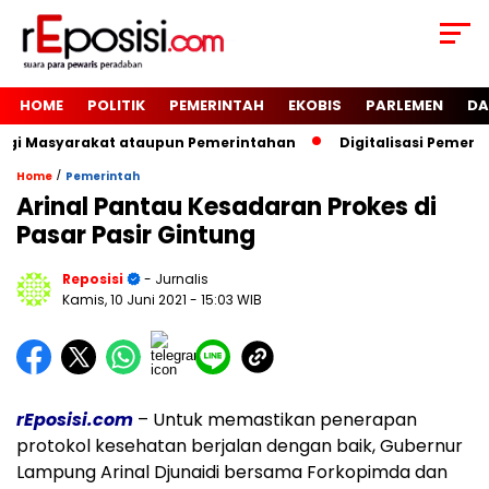
HOME
POLITIK
PEMERINTAH
EKOBIS
PARLEMEN
DA
agi Masyarakat ataupun Pemerintahan
Digitalisasi Pemeri
/
Home
Pemerintah
Arinal Pantau Kesadaran Prokes di
Pasar Pasir Gintung
Reposisi
- Jurnalis
Kamis, 10 Juni 2021
- 15:03 WIB
rEposisi.com
– Untuk memastikan penerapan
protokol kesehatan berjalan dengan baik, Gubernur
Lampung Arinal Djunaidi bersama Forkopimda dan