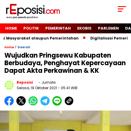
HOME
POLITIK
PEMERINTAH
EKOBIS
PARLEMEN
DA
gi Masyarakat ataupun Pemerintahan
Digitalisasi Pemerin
/
Home
Daerah
Wujudkan Pringsewu Kabupaten
Berbudaya, Penghayat Kepercayaan
Dapat Akta Perkawinan & KK
Reposisi
- Jurnalis
Selasa, 19 Oktober 2021
- 05:41 WIB