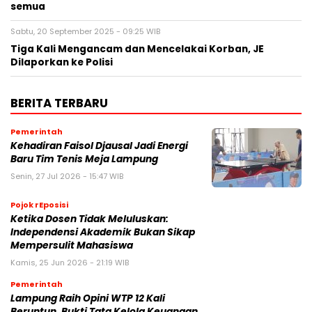
semua
Sabtu, 20 September 2025 - 09:25 WIB
Tiga Kali Mengancam dan Mencelakai Korban, JE
Dilaporkan ke Polisi
BERITA TERBARU
Pemerintah
Kehadiran Faisol Djausal Jadi Energi
Baru Tim Tenis Meja Lampung
Senin, 27 Jul 2026 - 15:47 WIB
Pojok rEposisi
Ketika Dosen Tidak Meluluskan:
Independensi Akademik Bukan Sikap
Mempersulit Mahasiswa
Kamis, 25 Jun 2026 - 21:19 WIB
Pemerintah
Lampung Raih Opini WTP 12 Kali
Beruntun, Bukti Tata Kelola Keuangan