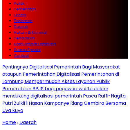
Politik
Pemerintah
Ekobis
Parlemen
Daerah
Hukum & Kriminal
Pendidikan
Kota Bandar Lampung
Suara rEposisi
Contact
Pentingnya Digitalisasi Pemerintah Bagi Masyarakat
ataupun Pemerintahan
Digitalisasi Pemerintahan di
Lampung Mempermudah Akses Layanan Publik
Pemerataan BPJS bagi pegawai swasta dalam
mendukung digitalisasi pemerintah
Pasca Raffi-Nagita,
Putri Zulkifli Hasan Kampanye Riang Gembira Bersama
Uya Kuya
Home
Daerah
/