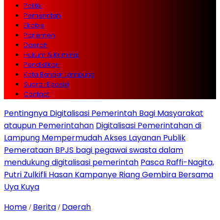
Politik
Pemerintah
Ekobis
Parlemen
Daerah
Hukum & Kriminal
Pendidikan
Kota Bandar Lampung
Suara rEposisi
Contact
Pentingnya Digitalisasi Pemerintah Bagi Masyarakat
ataupun Pemerintahan
Digitalisasi Pemerintahan di
Lampung Mempermudah Akses Layanan Publik
Pemerataan BPJS bagi pegawai swasta dalam
mendukung digitalisasi pemerintah
Pasca Raffi-Nagita,
Putri Zulkifli Hasan Kampanye Riang Gembira Bersama
Uya Kuya
Home
Berita
Daerah
/
/