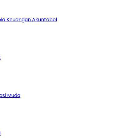
lola Keuangan Akuntabel
2
asi Muda
M