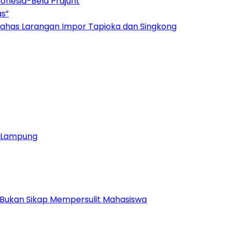
onesia-Bela Prajurit
as”
ahas Larangan Impor Tapioka dan Singkong
ja Lampung
 Bukan Sikap Mempersulit Mahasiswa