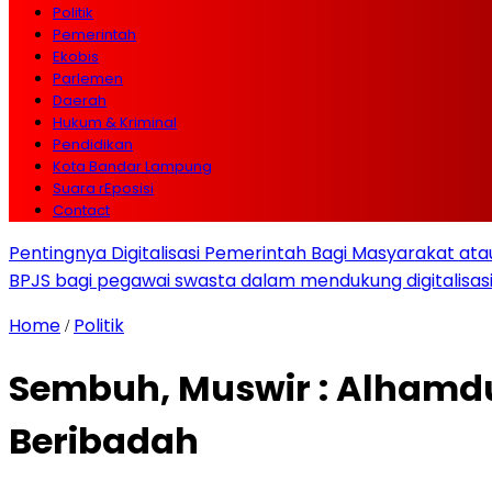
Politik
Pemerintah
Ekobis
Parlemen
Daerah
Hukum & Kriminal
Pendidikan
Kota Bandar Lampung
Suara rEposisi
Contact
Pentingnya Digitalisasi Pemerintah Bagi Masyarakat a
BPJS bagi pegawai swasta dalam mendukung digitalisas
Home
Politik
/
Sembuh, Muswir : Alhamdu
Beribadah