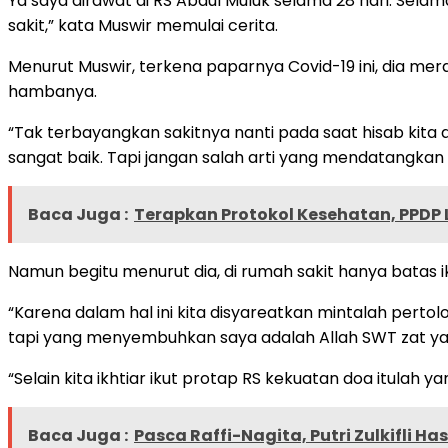
Ya saya dirawat di RS Abdul Muluk selama 28 hari. Se
sakit,” kata Muswir memulai cerita.
Menurut Muswir, terkena paparnya Covid-19 ini, dia meras
hambanya.
“Tak terbayangkan sakitnya nanti pada saat hisab kita
sangat baik. Tapi jangan salah arti yang mendatangkan 
Baca Juga :
Terapkan Protokol Kesehatan, PPDP 
Namun begitu menurut dia, di rumah sakit hanya batas
“Karena dalam hal ini kita disyareatkan mintalah per
tapi yang menyembuhkan saya adalah Allah SWT zat ya
“Selain kita ikhtiar ikut protap RS kekuatan doa itulah
Baca Juga :
Pasca Raffi-Nagita, Putri Zulkifli