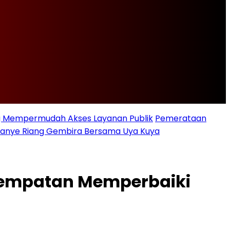
ng Mempermudah Akses Layanan Publik
Pemerataan
ampanye Riang Gembira Bersama Uya Kuya
esempatan Memperbaiki