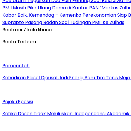
Ade Utami Tegaskan Dua Poin Penting Soal Bela Jiwa Ind
PMII Masih Pikir Ulang Demo di Kantor PAN “Markas Zulh
Kabar Baik, Kemendag – Kemenko Perekonomian Siap B
Suprapto Pasang Badan Soal Tudingan PMII Ke Zulhas
Berita ini 7 kali dibaca
Berita Terbaru
Pemerintah
Kehadiran Faisol Djausal Jadi Energi Baru Tim Tenis Me
Pojok rEposisi
Ketika Dosen Tidak Meluluskan: Independensi Akademik