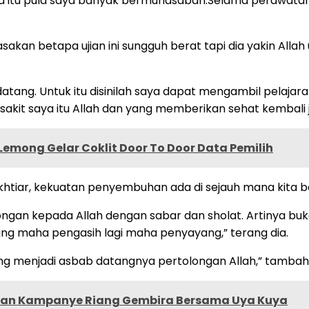
lama itu pula saya banyak bermuhasabah.Selama perawata
akan betapa ujian ini sungguh berat tapi dia yakin Allah 
 datang. Untuk itu disinilah saya dapat mengambil pelaj
sakit saya itu Allah dan yang memberikan sehat kembali 
Lemong Gelar Coklit Door To Door Data Pemilih
 ikhtiar, kekuatan penyembuhan ada di sejauh mana kita
tolongan kepada Allah dengan sabar dan sholat. Artinya
ng maha pengasih lagi maha penyayang,” terang dia.
 yang menjadi asbab datangnya pertolongan Allah,” tambah
 Hasan Kampanye Riang Gembira Bersama Uya Kuya