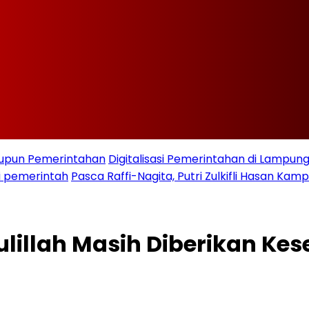
taupun Pemerintahan
Digitalisasi Pemerintahan di Lampu
i pemerintah
Pasca Raffi-Nagita, Putri Zulkifli Hasan K
lillah Masih Diberikan K