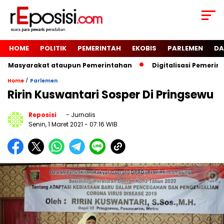
HOME
POLITIK
PEMERINTAH
EKOBIS
PARLEMEN
DA
i Masyarakat ataupun Pemerintahan
Digitalisasi Pemerint
/
Home
Parlemen
Ririn Kuswantari Sosper Di Pringsewu
Reposisi
- Jurnalis
Senin, 1 Maret 2021
- 07:16 WIB