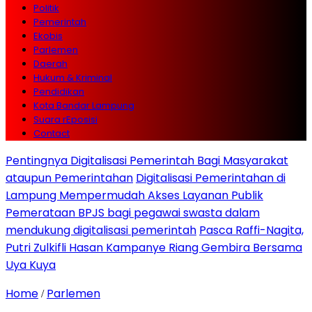
Politik
Pemerintah
Ekobis
Parlemen
Daerah
Hukum & Kriminal
Pendidikan
Kota Bandar Lampung
Suara rEposisi
Contact
Pentingnya Digitalisasi Pemerintah Bagi Masyarakat
ataupun Pemerintahan
Digitalisasi Pemerintahan di
Lampung Mempermudah Akses Layanan Publik
Pemerataan BPJS bagi pegawai swasta dalam
mendukung digitalisasi pemerintah
Pasca Raffi-Nagita,
Putri Zulkifli Hasan Kampanye Riang Gembira Bersama
Uya Kuya
Home
Parlemen
/