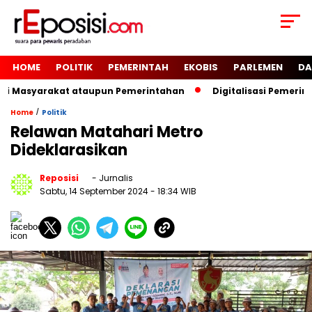
HOME
POLITIK
PEMERINTAH
EKOBIS
PARLEMEN
DA
gi Masyarakat ataupun Pemerintahan
Digitalisasi Pemerin
/
Home
Politik
Relawan Matahari Metro
Dideklarasikan
Reposisi
- Jurnalis
Sabtu, 14 September 2024
- 18:34 WIB