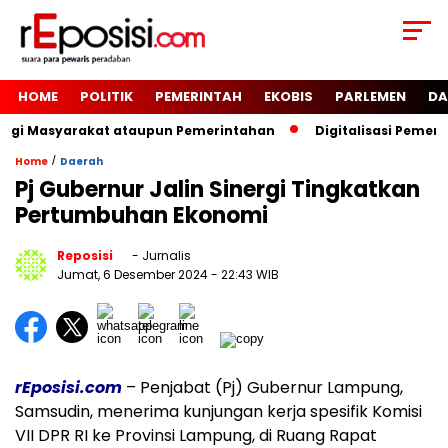
HOME
POLITIK
PEMERINTAH
EKOBIS
PARLEMEN
DA
Bagi Masyarakat ataupun Pemerintahan
Digitalisasi Pemer
/
Home
Daerah
Pj Gubernur Jalin Sinergi Tingkatkan
Pertumbuhan Ekonomi
Reposisi
- Jurnalis
Jumat, 6 Desember 2024
- 22:43 WIB
rEposisi.com
– Penjabat (Pj) Gubernur Lampung,
Samsudin, menerima kunjungan kerja spesifik Komisi
VII DPR RI ke Provinsi Lampung, di Ruang Rapat