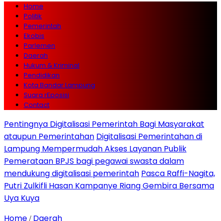
Home
Politik
Pemerintah
Ekobis
Parlemen
Daerah
Hukum & Kriminal
Pendidikan
Kota Bandar Lampung
Suara rEposisi
Contact
Pentingnya Digitalisasi Pemerintah Bagi Masyarakat
ataupun Pemerintahan
Digitalisasi Pemerintahan di
Lampung Mempermudah Akses Layanan Publik
Pemerataan BPJS bagi pegawai swasta dalam
mendukung digitalisasi pemerintah
Pasca Raffi-Nagita,
Putri Zulkifli Hasan Kampanye Riang Gembira Bersama
Uya Kuya
Home
Daerah
/