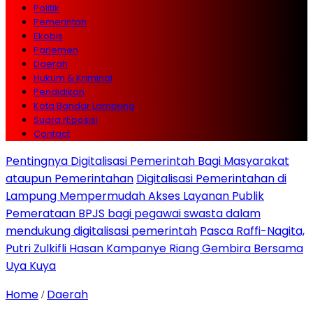
Politik
Pemerintah
Ekobis
Parlemen
Daerah
Hukum & Kriminal
Pendidikan
Kota Bandar Lampung
Suara rEposisi
Contact
Pentingnya Digitalisasi Pemerintah Bagi Masyarakat
ataupun Pemerintahan
Digitalisasi Pemerintahan di
Lampung Mempermudah Akses Layanan Publik
Pemerataan BPJS bagi pegawai swasta dalam
mendukung digitalisasi pemerintah
Pasca Raffi-Nagita,
Putri Zulkifli Hasan Kampanye Riang Gembira Bersama
Uya Kuya
Home
Daerah
/