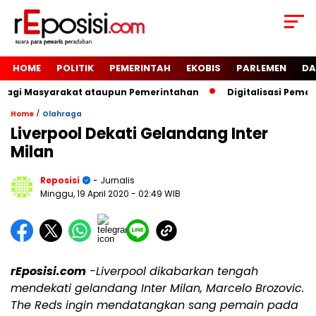
HOME
POLITIK
PEMERINTAH
EKOBIS
PARLEMEN
DA
 Bagi Masyarakat ataupun Pemerintahan
Digitalisasi Peme
/
Home
Olahraga
Liverpool Dekati Gelandang Inter
Milan
Reposisi
- Jurnalis
Minggu, 19 April 2020
- 02:49 WIB
rEposisi.com
-Liverpool dikabarkan tengah
mendekati gelandang Inter Milan, Marcelo Brozovic.
The Reds ingin mendatangkan sang pemain pada