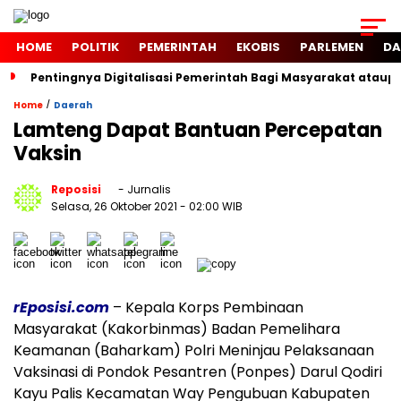
HOME
POLITIK
PEMERINTAH
EKOBIS
PARLEMEN
DA
Pentingnya Digitalisasi Pemerintah Bagi Masyarakat atau
/
Home
Daerah
Lamteng Dapat Bantuan Percepatan
Vaksin
Reposisi
- Jurnalis
Selasa, 26 Oktober 2021
- 02:00 WIB
rEposisi.com
– Kepala Korps Pembinaan
Masyarakat (Kakorbinmas) Badan Pemelihara
Keamanan (Baharkam) Polri Meninjau Pelaksanaan
Vaksinasi di Pondok Pesantren (Ponpes) Darul Qodiri
Kayu Palis Kecamatan Way Pengubuan Kabupaten