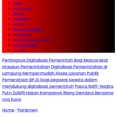
Politik
Pemerintah
Ekobis
Parlemen
Daerah
Hukum & Kriminal
Pendidikan
Kota Bandar Lampung
Suara rEposisi
Contact
Pentingnya Digitalisasi Pemerintah Bagi Masyarakat
ataupun Pemerintahan
Digitalisasi Pemerintahan di
Lampung Mempermudah Akses Layanan Publik
Pemerataan BPJS bagi pegawai swasta dalam
mendukung digitalisasi pemerintah
Pasca Raffi-Nagita,
Putri Zulkifli Hasan Kampanye Riang Gembira Bersama
Uya Kuya
Home
Parlemen
/