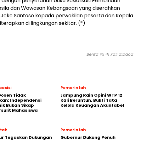
p dengan penyerahan buku Sosialisasi Pembinaan
casila dan Wawasan Kebangsaan yang diserahkan
 Joko Santoso kepada perwakilan peserta dan Kepala
terapkan di lingkungan sekitar. (*)
Berita ini 41 kali dibaca
posisi
Pemerintah
Dosen Tidak
Lampung Raih Opini WTP 12
kan: Independensi
Kali Beruntun, Bukti Tata
ik Bukan Sikap
Kelola Keuangan Akuntabel
sulit Mahasiswa
tah
Pemerintah
ur Tegaskan Dukungan
Gubernur Dukung Penuh