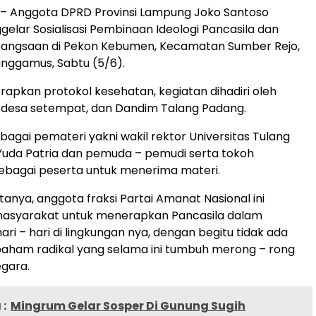
– Anggota DPRD Provinsi Lampung Joko Santoso
elar Sosialisasi Pembinaan Ideologi Pancasila dan
ngsaan di Pekon Kebumen, Kecamatan Sumber Rejo,
nggamus, Sabtu (5/6).
pkan protokol kesehatan, kegiatan dihadiri oleh
 desa setempat, dan Dandim Talang Padang.
agai pemateri yakni wakil rektor Universitas Tulang
Yuda Patria dan pemuda – pemudi serta tokoh
ebagai peserta untuk menerima materi.
nya, anggota fraksi Partai Amanat Nasional ini
syarakat untuk menerapkan Pancasila dalam
ri – hari di lingkungan nya, dengan begitu tidak ada
aham radikal yang selama ini tumbuh merong – rong
gara.
:
Mingrum Gelar Sosper Di Gunung Sugih