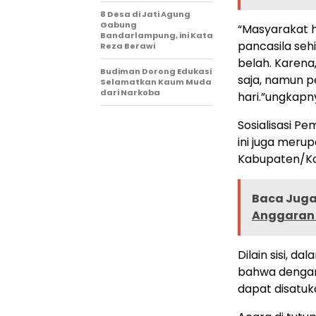
8 Desa di Jati Agung
Gabung
“Masyarakat 
Bandarlampung, ini Kata
pancasila se
Reza Berawi
belah. Karena
Budiman Dorong Edukasi
saja, namun pe
Selamatkan Kaum Muda
dari Narkoba
hari.”ungkapn
Sosialisasi P
ini juga meru
Kabupaten/Kot
Baca Juga 
Anggaran 
Dilain sisi, 
bahwa dengan
dapat disatuk