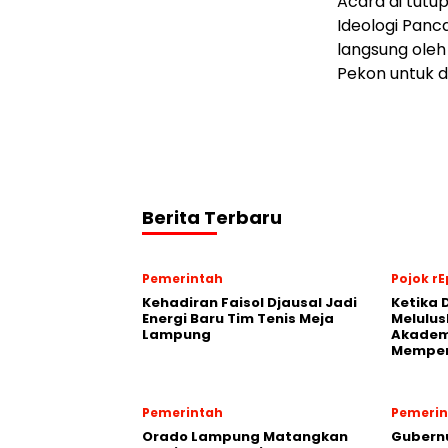
Acara di tutu
Ideologi Pan
langsung oleh
Pekon untuk di
Berita Terbaru
Pemerintah
Pojok rE
Kehadiran Faisol Djausal Jadi
Ketika 
Energi Baru Tim Tenis Meja
Melulus
Lampung
Akadem
Memper
Pemerintah
Pemerin
Orado Lampung Matangkan
Gubern