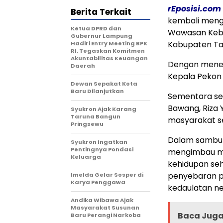
rEposisi.com
Berita Terkait
kembali mengg
Ketua DPRD dan
Wawasan Keba
Gubernur Lampung
Kabupaten Ta
Hadiri Entry Meeting BPK
RI, Tegaskan Komitmen
Akuntabilitas Keuangan
Dengan menera
Daerah
Kepala Pekon
Dewan Sepakat Kota
Baru Dilanjutkan
Sementara seb
Bawang, Riza 
Syukron Ajak Karang
Taruna Bangun
masyarakat s
Pringsewu
Dalam sambuta
Syukron Ingatkan
Pentingnya Pondasi
mengimbau ma
Keluarga
kehidupan seha
penyebaran p
Imelda Gelar Sosper di
Karya Penggawa
kedaulatan ne
Andika Wibawa Ajak
Masyarakat Susunan
Baca Juga 
Baru Perangi Narkoba