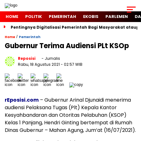
HOME
POLITIK
PEMERINTAH
EKOBIS
PARLEMEN
DA
Pentingnya Digitalisasi Pemerintah Bagi Masyarakat atau
/
Home
Pemerintah
Gubernur Terima Audiensi PLt KSOp
Reposisi
- Jurnalis
Rabu, 18 Agustus 2021
- 02:57 WIB
rEposisi.com
– Gubernur Arinal Djunaidi menerima
audiensi Pelaksana Tugas (Plt) Kepala Kantor
Kesyahbandaran dan Otoritas Pelabuhan (KSOP)
Kelas 1 Panjang, Hendri Ginting bertempat di Rumah
Dinas Gubernur – Mahan Agung, Jum’at (16/07/2021).