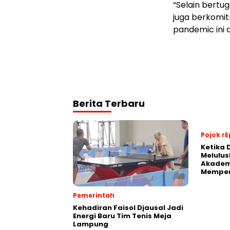
“Selain bertu
juga berkom
pandemic ini 
Berita Terbaru
Pojok rE
Ketika 
Melulus
Akadem
Memper
Pemerintah
Kehadiran Faisol Djausal Jadi
Energi Baru Tim Tenis Meja
Lampung