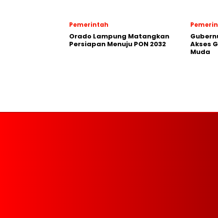
Pemerintah
Pemerin
Orado Lampung Matangkan
Gubern
Persiapan Menuju PON 2032
Akses G
Muda