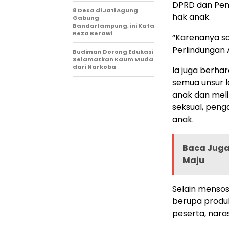
DPRD dan Pem
8 Desa di Jati Agung
hak anak.
Gabung
Bandarlampung, ini Kata
Reza Berawi
“Karenanya s
Perlindungan 
Budiman Dorong Edukasi
Selamatkan Kaum Muda
dari Narkoba
Ia juga berha
semua unsur 
anak dan melin
seksual, pen
anak.
Baca Juga 
Maju
Selain mensos
berupa produ
peserta, nara