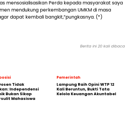
gas mensosialisasikan Perda kepada masyarakat saya
itmen mendukung perkembangan UMKM di masa
agar dapat kembali bangkit,”pungkasnya. (*)
Berita ini 20 kali dibaca
posisi
Pemerintah
Dosen Tidak
Lampung Raih Opini WTP 12
kan: Independensi
Kali Beruntun, Bukti Tata
ik Bukan Sikap
Kelola Keuangan Akuntabel
sulit Mahasiswa