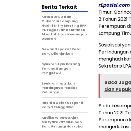
rEposisi.com
Berita Terkait
Timur, Garinc
Ketua DPRD dan
2 Tahun 2021
Gubernur Lampung
Perempuan dan
Hadiri Entry Meeting BPK
RI, Tegaskan Komitmen
Lampung Timur
Akuntabilitas Keuangan
Daerah
Sosialisasi ya
Dewan Sepakat Kota
Perlindungan 
Baru Dilanjutkan
menghadirkan 
Syukron Ajak Karang
Sekretaris LP
Taruna Bangun
Pringsewu
Baca Juga 
Syukron Ingatkan
Pentingnya Pondasi
dan Pupuk
Keluarga
Imelda Gelar Sosper di
Pada kesempa
Karya Penggawa
Tahun 2021 T
Andika Wibawa Ajak
Perempuan dan
Masyarakat Susunan
mengedukasi m
Baru Perangi Narkoba