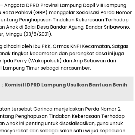
– Anggota DPRD Provinsi Lampung Dapil VIII Lampung
a Reza Pahlevi (GRP) menggelar Sosialisasi Perda Nomor
 Tentang Penghapusan Tindakan Kekerasaan Terhadap
 Anak di Balai Desa Bandar Agung, Bandar Sribawono,
, Minggu (23/5/2021).
ng dihadiri oleh Ibu PKK, Ormas KNPI Kecamatan, Satgas
anak tingkat kecamatan dan perangkat desa ini juga
Ipda Ferry (Wakapolsek) dan Arip Setiawan dari
AI Lampung Timur sebagai narasumber.
:
Komisi II DPRD Lampung Usulkan Bantuan Benih
tan tersebut Garinca menjelaskan Perda Nomor 2
entang Penghapusan Tindakan Kekerasaan Terhadap
 Anak ini penting untuk disosialisasikan, guna untuk
asyarakat dan sebagai salah satu wujud kepedulian