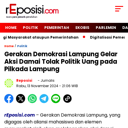
HOME
POLITIK
PEMERINTAH
EKOBIS
PARLEMEN
DA
Bagi Masyarakat ataupun Pemerintahan
Digitalisasi Pemeri
/
Home
Politik
Gerakan Demokrasi Lampung Gelar
Aksi Damai Tolak Politik Uang pada
Pilkada Lampung
Reposisi
- Jurnalis
Rabu, 13 November 2024
- 21:06 WIB
rEposisi.com
– Gerakan Demokrasi Lampung, yang
digagas oleh aliansi mahasiswa dan elemen