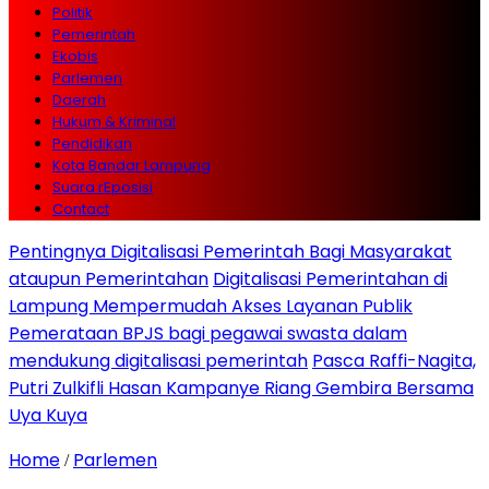
Politik
Pemerintah
Ekobis
Parlemen
Daerah
Hukum & Kriminal
Pendidikan
Kota Bandar Lampung
Suara rEposisi
Contact
Pentingnya Digitalisasi Pemerintah Bagi Masyarakat
ataupun Pemerintahan
Digitalisasi Pemerintahan di
Lampung Mempermudah Akses Layanan Publik
Pemerataan BPJS bagi pegawai swasta dalam
mendukung digitalisasi pemerintah
Pasca Raffi-Nagita,
Putri Zulkifli Hasan Kampanye Riang Gembira Bersama
Uya Kuya
Home
Parlemen
/