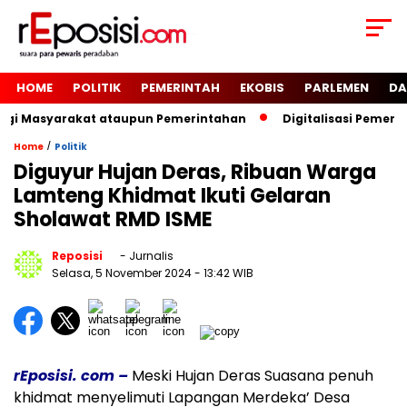
HOME
POLITIK
PEMERINTAH
EKOBIS
PARLEMEN
DA
agi Masyarakat ataupun Pemerintahan
Digitalisasi Pemerin
/
Home
Politik
Diguyur Hujan Deras, Ribuan Warga
Lamteng Khidmat Ikuti Gelaran
Sholawat RMD ISME
Reposisi
- Jurnalis
Selasa, 5 November 2024
- 13:42 WIB
rEposisi. com –
Meski Hujan Deras Suasana penuh
khidmat menyelimuti Lapangan Merdeka’ Desa