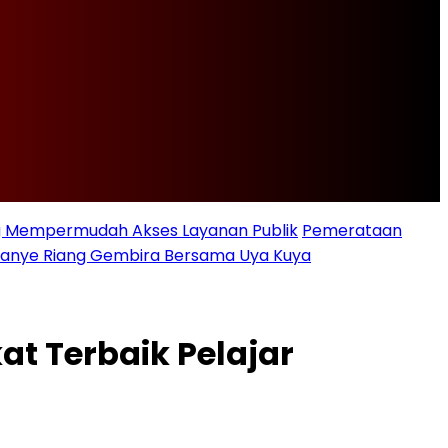
ng Mempermudah Akses Layanan Publik
Pemerataan
ampanye Riang Gembira Bersama Uya Kuya
t Terbaik Pelajar