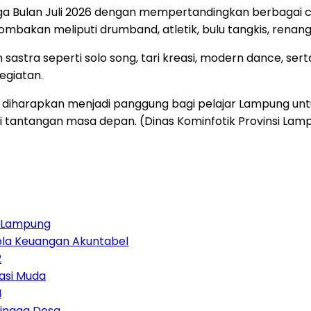
 Bulan Juli 2026 dengan mempertandingkan berbagai cab
akan meliputi drumband, atletik, bulu tangkis, renang, vo
an sastra seperti solo song, tari kreasi, modern dance, se
egiatan.
 diharapkan menjadi panggung bagi pelajar Lampung u
antangan masa depan. (Dinas Kominfotik Provinsi Lamp
ja Lampung
lola Keuangan Akuntabel
2
asi Muda
M
Hingga Desa