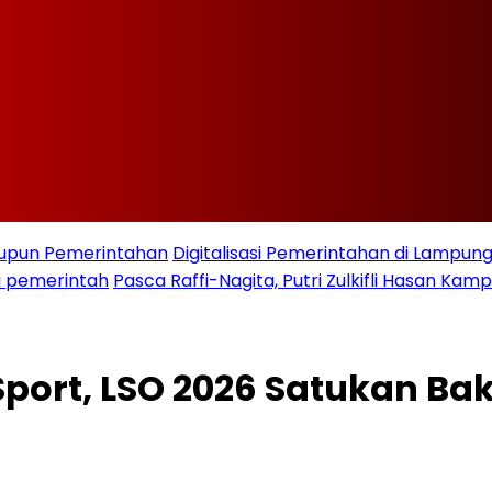
taupun Pemerintahan
Digitalisasi Pemerintahan di Lampu
i pemerintah
Pasca Raffi-Nagita, Putri Zulkifli Hasan K
ort, LSO 2026 Satukan Baka