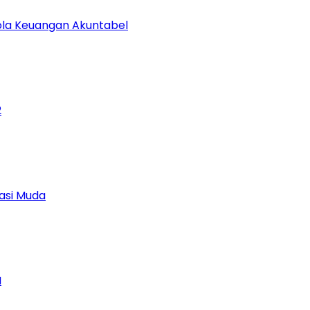
lola Keuangan Akuntabel
2
asi Muda
M