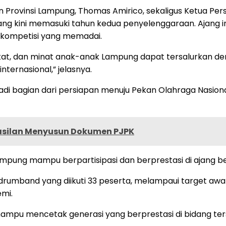
n Provinsi Lampung, Thomas Amirico, sekaligus Ketua Pe
kini memasuki tahun kedua penyelenggaraan. Ajang ini h
 kompetisi yang memadai.
akat, dan minat anak-anak Lampung dapat tersalurkan den
ernasional,” jelasnya.
adi bagian dari persiapan menuju Pekan Olahraga Nasio
asilan Menyusun Dokumen PJPK
mpung mampu berpartisipasi dan berprestasi di ajang bes
mband yang diikuti 33 peserta, melampaui target awal. H
mi.
pu mencetak generasi yang berprestasi di bidang ter