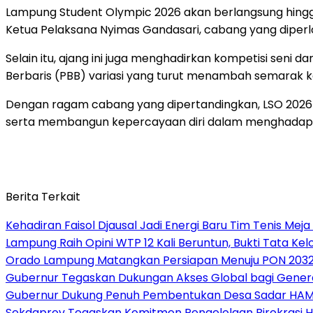
Lampung Student Olympic 2026 akan berlangsung hingga
Ketua Pelaksana Nyimas Gandasari, cabang yang diperlomb
Selain itu, ajang ini juga menghadirkan kompetisi seni d
Berbaris (PBB) variasi yang turut menambah semarak k
Dengan ragam cabang yang dipertandingkan, LSO 2026
serta membangun kepercayaan diri dalam menghadapi t
Berita Terkait
Kehadiran Faisol Djausal Jadi Energi Baru Tim Tenis Me
Lampung Raih Opini WTP 12 Kali Beruntun, Bukti Tata Ke
Orado Lampung Matangkan Persiapan Menuju PON 203
Gubernur Tegaskan Dukungan Akses Global bagi Gener
Gubernur Dukung Penuh Pembentukan Desa Sadar HA
Sekdaprov Tegaskan Komitmen Pengelolaan Birokrasi 