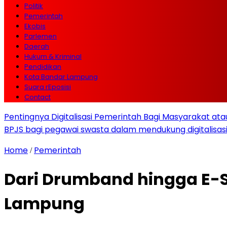
Politik
Pemerintah
Ekobis
Parlemen
Daerah
Hukum & Kriminal
Pendidikan
Kota Bandar Lampung
Suara rEposisi
Contact
Pentingnya Digitalisasi Pemerintah Bagi Masyarakat a
BPJS bagi pegawai swasta dalam mendukung digitalisas
Home
Pemerintah
/
Dari Drumband hingga E-Sp
Lampung