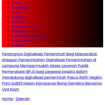
Politik
Pemerintah
Ekobis
Parlemen
Daerah
Hukum & Kriminal
Pendidikan
Kota Bandar Lampung
Suara rEposisi
Contact
Pentingnya Digitalisasi Pemerintah Bagi Masyarakat
ataupun Pemerintahan
Digitalisasi Pemerintahan di
Lampung Mempermudah Akses Layanan Publik
Pemerataan BPJS bagi pegawai swasta dalam
mendukung digitalisasi pemerintah
Pasca Raffi-Nagita,
Putri Zulkifli Hasan Kampanye Riang Gembira Bersama
Uya Kuya
Home
Daerah
/