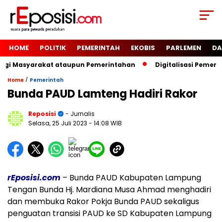
HOME
POLITIK
PEMERINTAH
EKOBIS
PARLEMEN
DA
Bagi Masyarakat ataupun Pemerintahan
Digitalisasi Pemeri
/
Home
Pemerintah
Bunda PAUD Lamteng Hadiri Rakor
Reposisi
- Jurnalis
Selasa, 25 Juli 2023
- 14:08 WIB
rEposisi.com
– Bunda PAUD Kabupaten Lampung
Tengan Bunda Hj. Mardiana Musa Ahmad menghadiri
dan membuka Rakor Pokja Bunda PAUD sekaligus
penguatan transisi PAUD ke SD Kabupaten Lampung