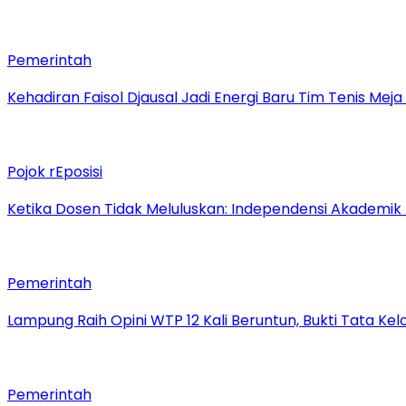
Pemerintah
Kehadiran Faisol Djausal Jadi Energi Baru Tim Tenis Me
Pojok rEposisi
Ketika Dosen Tidak Meluluskan: Independensi Akademik
Pemerintah
Lampung Raih Opini WTP 12 Kali Beruntun, Bukti Tata Ke
Pemerintah