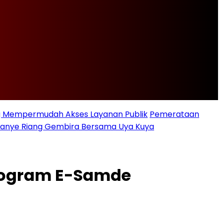
ng Mempermudah Akses Layanan Publik
Pemerataan
ampanye Riang Gembira Bersama Uya Kuya
rogram E-Samde