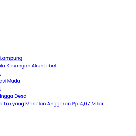
ja Lampung
lola Keuangan Akuntabel
2
asi Muda
M
Hingga Desa
etro yang Menelan Anggaran Rp14,67 Miliar