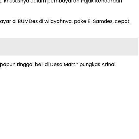
 khususnya dalam pembayaran Pajak Kendaraan
bayar di BUMDes di wilayahnya, pake E-Samdes, cepat
pun tinggal beli di Desa Mart.” pungkas Arinal.