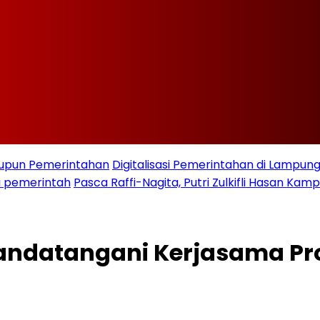
taupun Pemerintahan
Digitalisasi Pemerintahan di Lampu
i pemerintah
Pasca Raffi-Nagita, Putri Zulkifli Hasan K
andatangani Kerjasama P