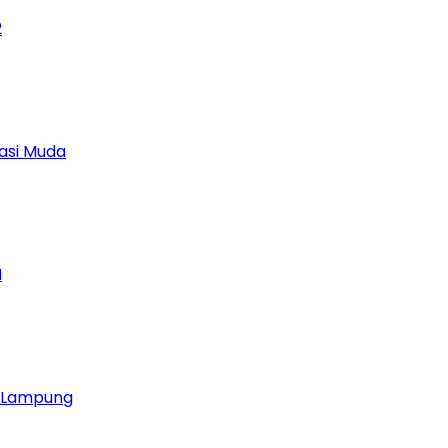
2
asi Muda
M
ja Lampung