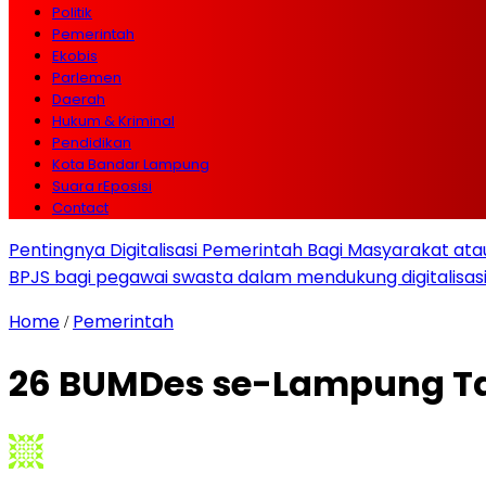
Politik
Pemerintah
Ekobis
Parlemen
Daerah
Hukum & Kriminal
Pendidikan
Kota Bandar Lampung
Suara rEposisi
Contact
Pentingnya Digitalisasi Pemerintah Bagi Masyarakat a
BPJS bagi pegawai swasta dalam mendukung digitalisas
Home
Pemerintah
/
26 BUMDes se-Lampung T