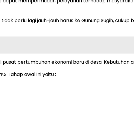
 dapat mempermudah pelayanan terhadap masyarakat,
dak perlu lagi jauh-jauh harus ke Gunung Sugih, cukup 
i pusat pertumbuhan ekonomi baru di desa. Kebutuhan apa
 Tahap awal ini yaitu :