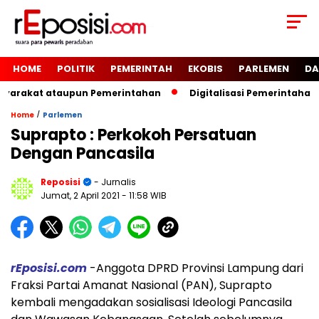
HOME
POLITIK
PEMERINTAH
EKOBIS
PARLEMEN
DA
syarakat ataupun Pemerintahan
Digitalisasi Pemerintahan 
/
Home
Parlemen
Suprapto : Perkokoh Persatuan
Dengan Pancasila
Reposisi
- Jurnalis
Jumat, 2 April 2021
- 11:58 WIB
rEposisi.com
-Anggota DPRD Provinsi Lampung dari
Fraksi Partai Amanat Nasional (PAN), Suprapto
kembali mengadakan sosialisasi Ideologi Pancasila