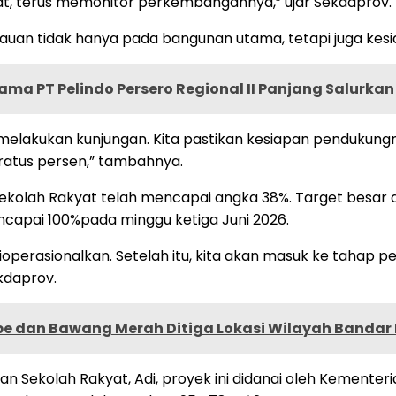
t, terus memonitor perkembangannya,” ujar Sekdaprov.
auan tidak hanya pada bangunan utama, tetapi juga kesia
sama PT Pelindo Persero Regional II Panjang Salurk
n melakukan kunjungan. Kita pastikan kesiapan pendukungn
eratus persen,” tambahnya.
 Sekolah Rakyat telah mencapai angka 38%. Target besar
capai 100%pada minggu ketiga Juni 2026.
perasionalkan. Setelah itu, kita akan masuk ke tahap p
kdaprov.
be dan Bawang Merah Ditiga Lokasi Wilayah Banda
 Sekolah Rakyat, Adi, proyek ini didanai oleh Kementeri