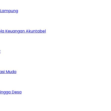
ja Lampung
lola Keuangan Akuntabel
2
asi Muda
Hingga Desa