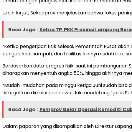
Umum, dengan pengawasan ketat dari Pemerintah Pusa
Lebih lanjut, Sekdaprov menjelaskan bahwa fokus peninj
Baca Juga :
Ketua TP. PKK Provinsi Lampung Ber
“Ketika pengerjaan fisik selesai, Pemerintah Pusat aka
pengelolaan sampah, dan fasilitas lainnya sudah siap s
Berdasarkan data progres fisik, saat ini pembangunan
diharapkan menyentuh angka 50%, hingga akhirnya men
“Mudah-mudahan pada minggu ketiga Juni sudah bisa dio
ditargetkan dimulai pada awal Juli mendatang,” jelas Se
Baca Juga :
Pemprov Gelar Operasi Komoditi Ca
Dalam paparan yang disampaikan oleh Direktur Lapangan