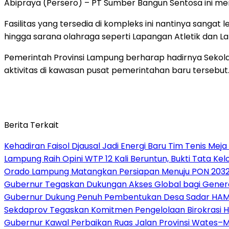
Abipraya (Persero) – PT Sumber Bangun Sentosa ini me
Fasilitas yang tersedia di kompleks ini nantinya sangat
hingga sarana olahraga seperti Lapangan Atletik dan L
Pemerintah Provinsi Lampung berharap hadirnya Sekol
aktivitas di kawasan pusat pemerintahan baru tersebut.
Berita Terkait
Kehadiran Faisol Djausal Jadi Energi Baru Tim Tenis Me
Lampung Raih Opini WTP 12 Kali Beruntun, Bukti Tata Ke
Orado Lampung Matangkan Persiapan Menuju PON 203
Gubernur Tegaskan Dukungan Akses Global bagi Gener
Gubernur Dukung Penuh Pembentukan Desa Sadar HA
Sekdaprov Tegaskan Komitmen Pengelolaan Birokrasi 
Gubernur Kawal Perbaikan Ruas Jalan Provinsi Wates–M