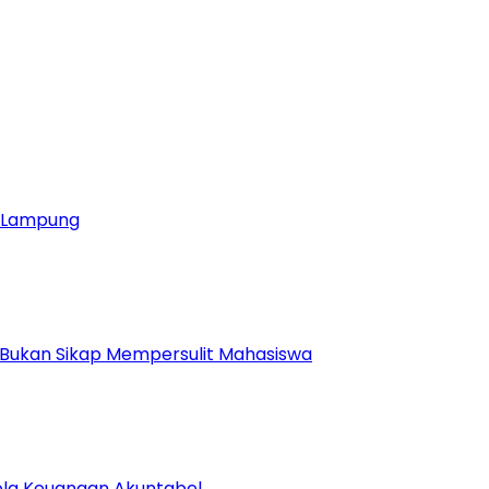
ja Lampung
 Bukan Sikap Mempersulit Mahasiswa
lola Keuangan Akuntabel