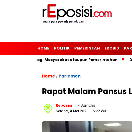
HOME
POLITIK
PEMERINTAH
EKOBIS
PAR
si Pemerintah Bagi Masyarakat ataupun Pemerintahan
Digi
Home
Parlemen
/
Rapat Malam Pansus L
Reposisi
- Jurnalis
Selasa, 4 Mei 2021
- 16:22 WIB