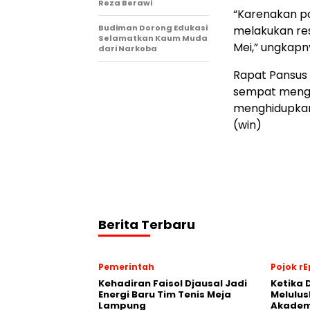
Reza Berawi
“Karenakan p
Budiman Dorong Edukasi
melakukan res
Selamatkan Kaum Muda
Mei,” ungkapn
dari Narkoba
Rapat Pansus 
sempat meng
menghidupkan
(win)
Berita Terbaru
Pemerintah
Pojok rE
Kehadiran Faisol Djausal Jadi
Ketika 
Energi Baru Tim Tenis Meja
Melulus
Lampung
Akadem