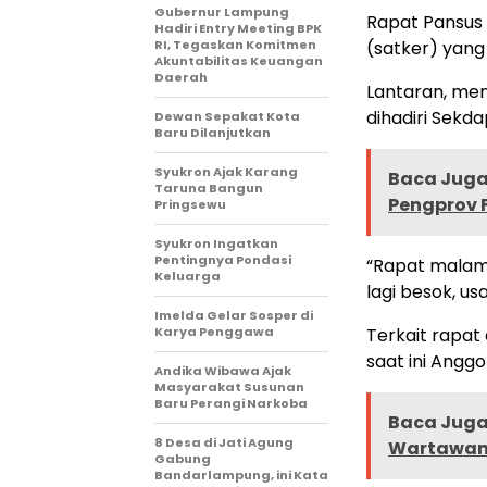
Gubernur Lampung
Rapat Pansus
Hadiri Entry Meeting BPK
RI, Tegaskan Komitmen
(satker) yang
Akuntabilitas Keuangan
Daerah
Lantaran, men
dihadiri Sekd
Dewan Sepakat Kota
Baru Dilanjutkan
Syukron Ajak Karang
Baca Juga 
Taruna Bangun
Pengprov 
Pringsewu
Syukron Ingatkan
Pentingnya Pondasi
“Rapat malam i
Keluarga
lagi besok, us
Imelda Gelar Sosper di
Karya Penggawa
Terkait rapat 
saat ini Ang
Andika Wibawa Ajak
Masyarakat Susunan
Baru Perangi Narkoba
Baca Juga 
8 Desa di Jati Agung
Wartawa
Gabung
Bandarlampung, ini Kata