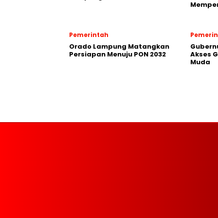
Memper
Pemerintah
Pemerin
Orado Lampung Matangkan
Gubern
Persiapan Menuju PON 2032
Akses G
Muda