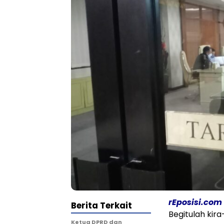
rEposisi.com
Berita Terkait
Begitulah kir
Ketua DPRD dan