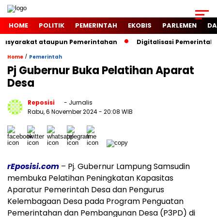
HOME
POLITIK
PEMERINTAH
EKOBIS
PARLEMEN
DA
Masyarakat ataupun Pemerintahan
Digitalisasi Pemerintaha
/
Home
Pemerintah
Pj Gubernur Buka Pelatihan Aparat
Desa
Reposisi
- Jurnalis
Rabu, 6 November 2024
- 20:08 WIB
rEposisi.com
– Pj. Gubernur Lampung Samsudin
membuka Pelatihan Peningkatan Kapasitas
Aparatur Pemerintah Desa dan Pengurus
Kelembagaan Desa pada Program Penguatan
Pemerintahan dan Pembangunan Desa (P3PD) di